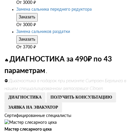
От
3000
₽
Замена сальника переднего редуктора
Заказать
От
3000
₽
Замена сальников раздатки
Заказать
От
3700
₽
ДИАГНОСТИКА за 490₽ по 43
🔥
параметрам
.
Диагностика в подарок при ремонте Ситроен Берлинго в
⛔
нашем специализированном автосервисе Citroen
ДИАГНОСТИКА
ПОЛУЧИТЬ КОНСУЛЬТАЦИЮ
ЗАЯВКА НА ЭВАКУАТОР
Сертифицированные специалисты
Мастер слесарного цеха