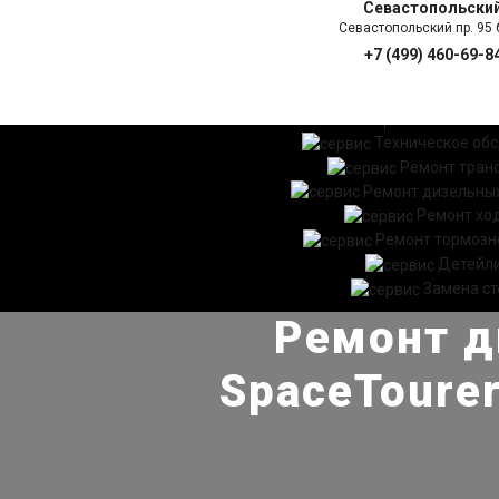
Севастопольски
Севастопольский пр. 95 б
+7 (499) 460-69-8
ГЛАВНАЯ
УСЛ
Техническое об
Ремонт тран
Ремонт дизельных
Ремонт хо
Ремонт тормозн
Детейл
Замена ст
Ремонт д
SpaceTourer