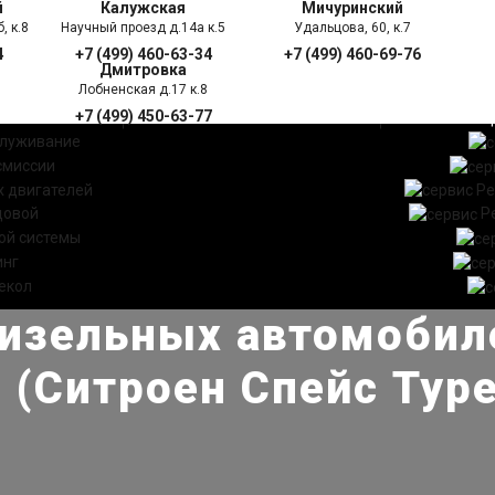
й
Калужская
Мичуринский
, к.8
Научный проезд д.14а к.5
Удальцова, 60, к.7
4
+7 (499) 460-63-34
+7 (499) 460-69-76
Дмитровка
Лобненская д.17 к.8
+7 (499) 450-63-77
УГИ
ПРАЙС ЛИСТ
АКЦ
служивание
смиссии
 двигателей
Ре
довой
Р
ой системы
инг
екол
изельных автомобиле
 (Ситроен Спейс Тур