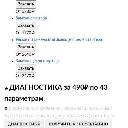
Заказать
От
5280
₽
Замена стартера
Заказать
От
1770
₽
Ремонт и замена втягивающего реле стартера
Заказать
От
2640
₽
Замена щеток стартера
Заказать
От
2470
₽
ДИАГНОСТИКА за 490₽ по 43
🔥
параметрам
.
Диагностика в подарок при ремонте Ситроен Спейс
⛔
Турер в нашем специализированном автосервисе Citroen
ДИАГНОСТИКА
ПОЛУЧИТЬ КОНСУЛЬТАЦИЮ