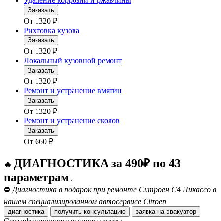
Удаление коррозии и ржавчины
Заказать
От
1320
₽
Рихтовка кузова
Заказать
От
1320
₽
Локальный кузовной ремонт
Заказать
От
1320
₽
Ремонт и устранение вмятин
Заказать
От
1320
₽
Ремонт и устранение сколов
Заказать
От
660
₽
ДИАГНОСТИКА за 490₽ по 43
🔥
параметрам
.
⛔
Диагностика в подарок при ремонте Ситроен С4 Пикассо в
нашем специализированном автосервисе Citroen
диагностика
получить консультацию
заявка на эвакуатор
Сертифицированные специалисты