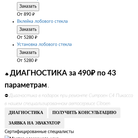
Заказать
От
890
₽
Вклейка лобового стекла
Заказать
От
5280
₽
Установка лобового стекла
Заказать
От
5280
₽
ДИАГНОСТИКА за 490₽ по 43
🔥
параметрам
.
Диагностика в подарок при ремонте Ситроен С4 Пикассо
⛔
в нашем специализированном автосервисе Citroen
ДИАГНОСТИКА
ПОЛУЧИТЬ КОНСУЛЬТАЦИЮ
ЗАЯВКА НА ЭВАКУАТОР
Сертифицированные специалисты