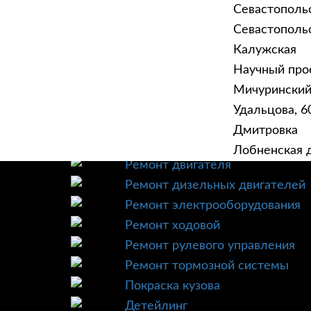
Севастополь
Севастопольск
Калужская
Научный прое
ГЛАВНАЯ
УСЛУ
Мичурински
Техническое обслуживание
Удальцова, 60
Диагностика
Дмитровка
Ремонт трансмиссии
Лобненская д
Ремонт двигателя
Ремонт дизельных двигателей
Ремонт электрооборудования
Ремонт ходовой
Ремонт рулевого управления
Ремонт тормозной системы
Покраска кузова
Детейлинг