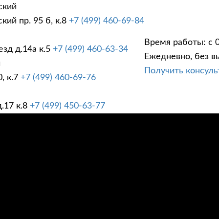
ский
ий пр. 95 б, к.8
+7 (499) 460-69-84
Время работы: с 0
зд д.14а к.5
+7 (499) 460-63-34
Ежедневно, без в
ГИ
ПРАЙС ЛИСТ
АК
й
Получить консул
, к.7
+7 (499) 460-69-76
.17 к.8
+7 (499) 450-63-77