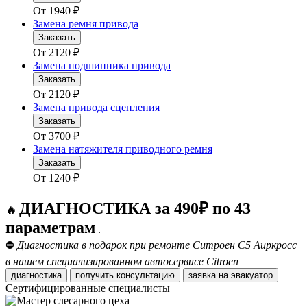
От
1940
₽
Замена ремня привода
Заказать
От
2120
₽
Замена подшипника привода
Заказать
От
2120
₽
Замена привода сцепления
Заказать
От
3700
₽
Замена натяжителя приводного ремня
Заказать
От
1240
₽
ДИАГНОСТИКА за 490₽ по 43
🔥
параметрам
.
⛔
Диагностика в подарок при ремонте Ситроен С5 Аиркросс
в нашем специализированном автосервисе Citroen
диагностика
получить консультацию
заявка на эвакуатор
Сертифицированные специалисты