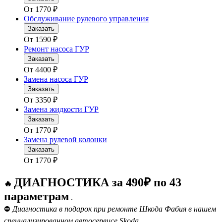
От
1770
₽
Обслуживание рулевого управления
Заказать
От
1590
₽
Ремонт насоса ГУР
Заказать
От
4400
₽
Замена насоса ГУР
Заказать
От
3350
₽
Замена жидкости ГУР
Заказать
От
1770
₽
Замена рулевой колонки
Заказать
От
1770
₽
ДИАГНОСТИКА за 490₽ по 43
🔥
параметрам
.
⛔
Диагностика в подарок при ремонте Шкода Фабия в нашем
специализированном автосервисе Skoda