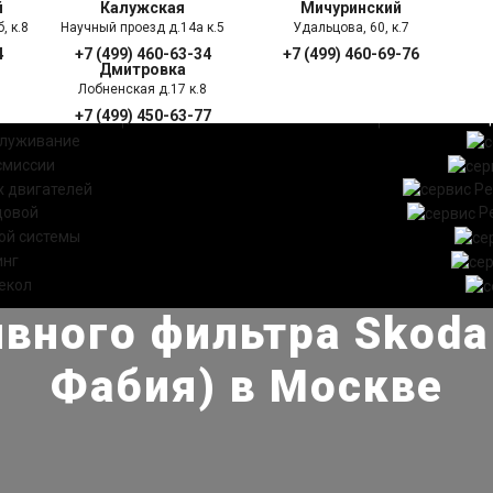
й
Калужская
Мичуринский
, к.8
Научный проезд д.14а к.5
Удальцова, 60, к.7
4
+7 (499) 460-63-34
+7 (499) 460-69-76
Дмитровка
Лобненская д.17 к.8
+7 (499) 450-63-77
УГИ
ПРАЙС ЛИСТ
АКЦ
служивание
смиссии
 двигателей
Ре
довой
Р
ой системы
инг
екол
вного фильтра Skoda
Фабия) в Москве