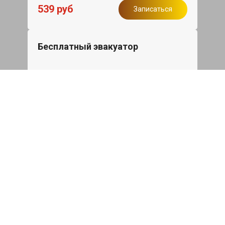
539 руб
Записаться
Бесплатный эвакуатор
При ремонте Skoda Octavia ДВС,
эвакуация авто в пределах МКАД в
подарок.
Записаться
Сделаем дешевле
При калькуляции на руках из другого