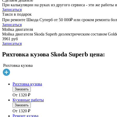
Сделаем дешевле
При калькуляции на руках из другого сервиса - эти же работы и
Записаться
Такси в подарок
При ремонте Шкода Суперб от 50 000₽ или сроком ремонта боле
Записаться
Мойка двигателя
Мойка двигателя Skoda Superb диэлектрическим составом Golde
3961 руб
Записаться
Рихтовка кузова Skoda Superb цена:
Рихтовка кузова
Рихтовка кузова
Заказать
От
1320
₽
Кузовные работы
Заказать
От
1320
₽
Ремонт кузова