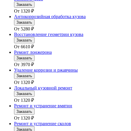
Заказать
От
1320
₽
Антикоррозийная обработка кузова
Заказать
От
5280
₽
Восстановление геометрии кузова
Заказать
От
6610
₽
Ремонт лонжерона
Заказать
От
3970
₽
Удаление коррозии и ржавчины
Заказать
От
1320
₽
Локальный кузовной ремонт
Заказать
От
1320
₽
Ремонт и устранение вмятин
Заказать
От
1320
₽
Ремонт и устранение сколов
Заказать