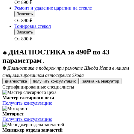
От
890
₽
Ремонт и удаление царапин на стекле
Заказать
От
890
₽
Тонировка стекол
Заказать
От
890
₽
ДИАГНОСТИКА за 490₽ по 43
🔥
параметрам
.
⛔
Диагностика в подарок при ремонте Шкода Йети в нашем
специализированном автосервисе Skoda
диагностика
получить консультацию
заявка на эвакуатор
Сертифицированные специалисты
Мастер слесарного цеха
Получить консультацию
Моторист
Получить консультацию
Менеджер отдела запчастей