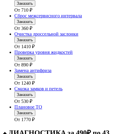
Заказать
От
710
₽
Сброс межсервисного интервала
Заказать
От
360
₽
Очистка дроссельной заслонки
Заказать
От
1410
₽
Проверка уровня жидкостей
Заказать
От
890
₽
Замена антифриза
Заказать
От
1240
₽
Смазка замков и петель
Заказать
От
530
₽
Плановое ТО
Заказать
От
1770
₽
ДИАГНОСТИКА за 490₽ по 43
🔥