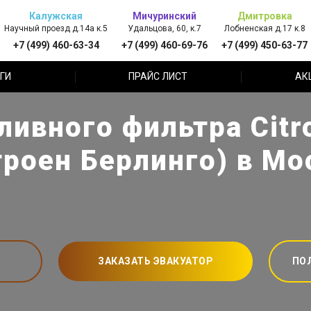
Калужская
Мичуринский
Дмитровка
Научный проезд д.14а к.5
Удальцова, 60, к.7
Лобненская д.17 к.8
+7 (499) 460-63-34
+7 (499) 460-69-76
+7 (499) 450-63-77
ГИ
ПРАЙС ЛИСТ
АК
ливного фильтра Citro
троен Берлинго) в Мо
ЗАКАЗАТЬ ЭВАКУАТОР
ПО