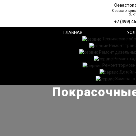
Севастоп
Севастопольс
б, к.
+7 (499) 4
ГЛАВНАЯ
УСЛ
Техническое об
Ремонт тран
Ремонт дизельных
Ремонт хо
Ремонт тормозн
Детейл
Замена ст
Покрасочные 