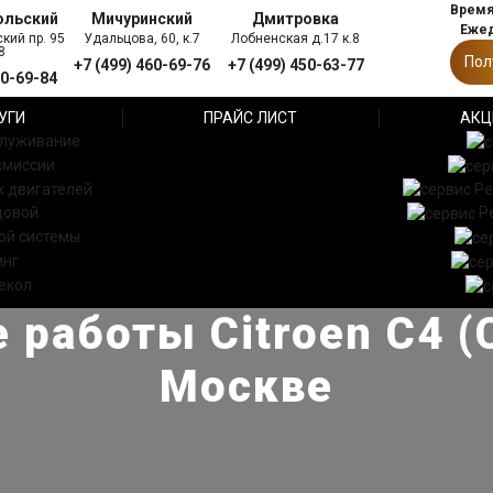
Время 
ольский
Мичуринский
Дмитровка
Ежед
кий пр. 95
Удальцова, 60, к.7
Лобненская д.17 к.8
8
Пол
+7 (499) 460-69-76
+7 (499) 450-63-77
60-69-84
УГИ
ПРАЙС ЛИСТ
АКЦ
служивание
смиссии
 двигателей
Ре
довой
Р
ой системы
инг
екол
работы Citroen C4 (
Москве