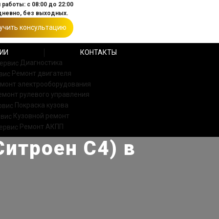
работы: с 08:00 до 22:00
невно, без выходных.
учить консультацию
ИИ
КОНТАКТЫ
Диагностика
Ремонт двигателя
монт электрооборудования
емонт рулевого управления
Покраска кузова
Кузовной ремонт
Ремонт АКПП
Ситроен С4) в