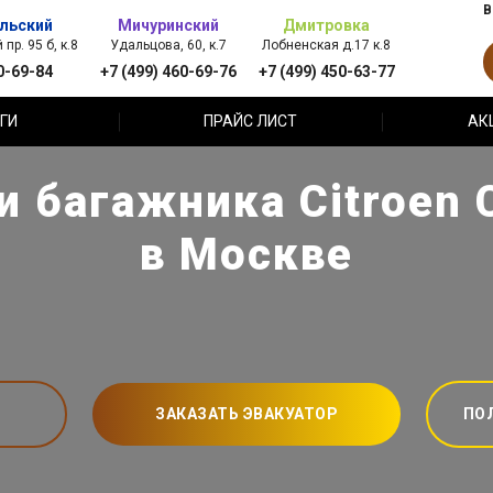
В
льский
Мичуринский
Дмитровка
пр. 95 б, к.8
Удальцова, 60, к.7
Лобненская д.17 к.8
0-69-84
+7 (499) 460-69-76
+7 (499) 450-63-77
ГИ
ПРАЙС ЛИСТ
АК
 багажника Citroen C
в Москве
ЗАКАЗАТЬ ЭВАКУАТОР
ПО