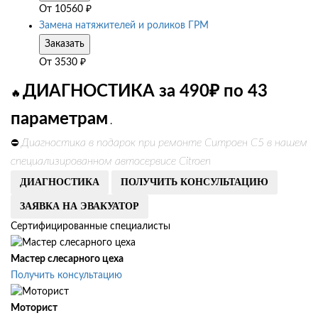
От
10560
₽
Замена натяжителей и роликов ГРМ
Заказать
От
3530
₽
ДИАГНОСТИКА за 490₽ по 43
🔥
параметрам
.
Диагностика в подарок при ремонте Ситроен С5 в нашем
⛔
специализированном автосервисе Citroen
ДИАГНОСТИКА
ПОЛУЧИТЬ КОНСУЛЬТАЦИЮ
ЗАЯВКА НА ЭВАКУАТОР
Сертифицированные специалисты
Мастер слесарного цеха
Получить консультацию
Моторист