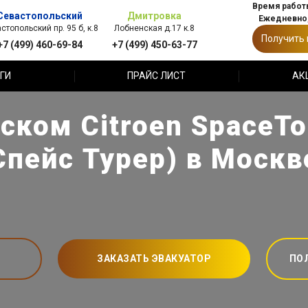
Время работы
Севастопольский
Дмитровка
Ежедневно,
стопольский пр. 95 б, к.8
Лобненская д.17 к.8
Получить
+7 (499) 460-69-84
+7 (499) 450-63-77
ГИ
ПРАЙС ЛИСТ
АК
ском Citroen SpaceTo
Спейс Турер) в Москв
ЗАКАЗАТЬ ЭВАКУАТОР
ПО