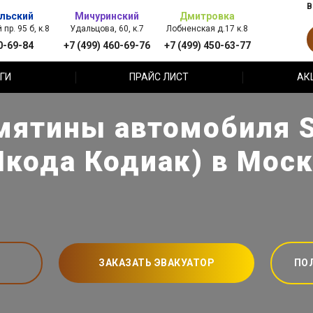
В
льский
Мичуринский
Дмитровка
пр. 95 б, к.8
Удальцова, 60, к.7
Лобненская д.17 к.8
0-69-84
+7 (499) 460-69-76
+7 (499) 450-63-77
ГИ
ПРАЙС ЛИСТ
АК
мятины автомобиля S
кода Кодиак) в Мос
ЗАКАЗАТЬ ЭВАКУАТОР
ПО